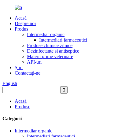
Acasă
Despre noi
Produs
Intermediar organic
Intermediari farmaceutici
Produse chimice zilnice
Dezinfectante si antiseptice
Materii prime veterinare
API-uri
Știri
Contactaţi-ne
English
Acasă
Produse
Categorii
Intermediar organic
Intermediari farmaceutici