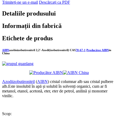
Trimiteți-ne un e-mail
Descărcați ca PDF
Detaliile produsului
Informații din fabrică
Etichete de produs
AIBN
azobisizobutironitril 2,2′-Azodi(izobutironitril) CAS
78-67-1
Producător AIBN
in
China
Azodiizobutironitril
(
AIBN
) cristal columnar alb sau cristal pulbere
alb.Este insolubil în apă și solubil în solvenți organici, cum ar fi
metanol, etanol, acetonă, eter, eter de petrol, anilină și monomer
vinilic.
Scop: