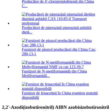
Producător de 4′-cloropropiofenonă din China
C...
Producători de piperazină piperazină anhidră
dietă...
Furnizori de pirazol producători din China Cas:
288-13-1
Furnizori de N-metilformamidă din China
Metilformamidă...
Furnizor de fenacetină în China eșantion gratuită
disponibilă
2,2′-Azodi(izobutironitril) AIBN azobisizobutironitril