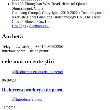
No.108 Zhongshan West Road, districtul Qiaoxi,
Shijiazhuang, China
Guanlang Group© Copyright - 2010-2022 : Toate drepturile
rezervate.Hebei Guanlang Biotechnology Co., Ltd. Hebei
Crovell Biotech Co., Ltd.
Hot Tags
-
Sitemap.xml
Anchetă
Telegram/whatsApp: +8619930503256
Întrebare pentru lista de prețuri
cele mai recente știri
06/09/23
Reducerea producției de petrol
11/07/23