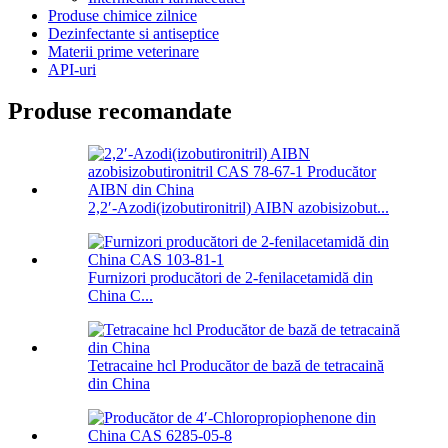
Produse chimice zilnice
Dezinfectante si antiseptice
Materii prime veterinare
API-uri
Produse recomandate
2,2′-Azodi(izobutironitril) AIBN azobisizobut...
Furnizori producători de 2-fenilacetamidă din
China C...
Tetracaine hcl Producător de bază de tetracaină
din China